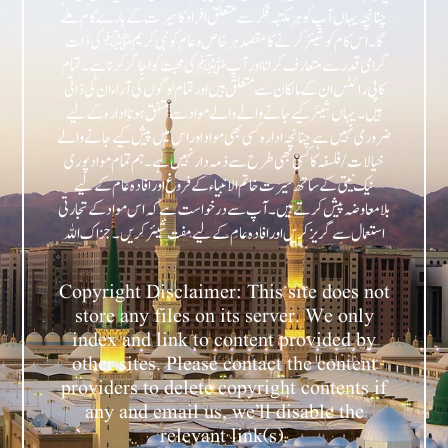
چنانچہ یہاں آپ کو ہر مکتبہ فکر سے متعلق افراد کا سیرت کے بارے کام ملے
گا۔ اس کام کو شیئر کرنے کا مقصد ہر خاص و عام کو نبی کریمﷺ کی ذات
گرامی قدر سے متعارف کرانا اور آپﷺ کی محبت کو اجاگر کرنا ہے۔ تمام
کاپی رائٹس ان کے مالکان سے متعلق ہیں اور تمام لوگوں کی آراء ان کی ذاتی
ہیں۔ یہاں شیئر کیے جانے والے والے مواد سے متفق ہونا ادارہ کے لیے
ضروری نہیں ہے چنانچہ ادارہ کسی بھی مواد اور اس میں پیش کیے جانے والے
خیالات/فلسفہ کا کسی بھی طرح سے ذمہ دار نہیں ہے۔ ہم تمام مواد پوری
نیک نیتی کے ساتھ سیرت خاتم الانبیاء کے فروغ اور افادہ عام کے لیے
بلامعاوضہ پیش کرتے ہیں۔ آپ سے درخواست ہے کہ اس مواد کے تجارتی
Copyright Disclaimer: This site does not
store any files on its server. We only
index and link to content provided by
other sites. Please contact the content
providers to delete copyright contents if
any and email us, we’ll disable the
relevant link(s).