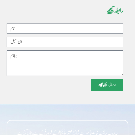
رابطہ کیجیے
Name
Email
Message
ارسال کیجیے
یہ ویب سائٹ خالصتاً سیرت شافع محشر ﷺ کے فروغ کے لیے بنائی گئی ہے