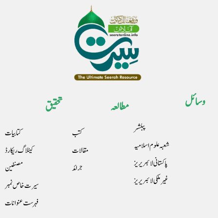
وسائل
مطالعہ
تحقیق
پبلشر
کتب
کتابیات
شعبہ علوم اسلامیہ
مقالات
کیٹلاگ ریکارڈ
پاکستانی لائبریریز
جرائد
مصنفین
غیرملکی لائبریریز
سیرت خاص نمبر
فہرست عنوانات