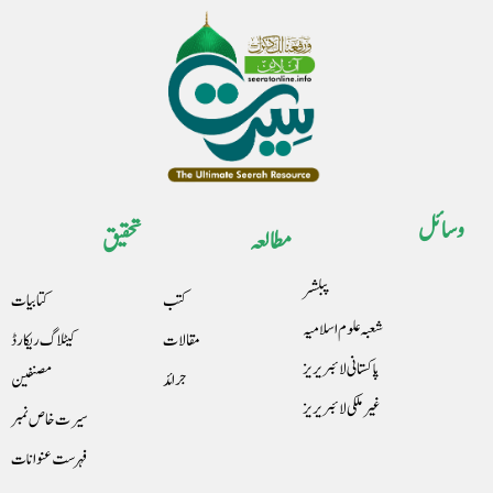
وسائل
مطالعہ
تحقیق
پبلشر
کتب
کتابیات
شعبہ علوم اسلامیہ
مقالات
کیٹلاگ ریکارڈ
پاکستانی لائبریریز
جرائد
مصنفین
غیرملکی لائبریریز
سیرت خاص نمبر
فہرست عنوانات