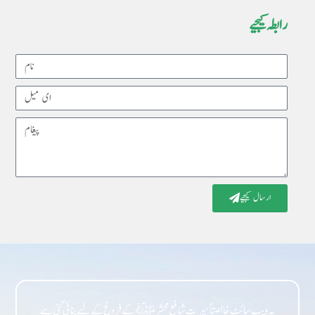
رابطہ کیجیے
Name
Email
Message
ارسال کیجیے
یہ ویب سائٹ خالصتاً سیرت شافع محشر ﷺ کے فروغ کے لیے بنائی گئی ہے