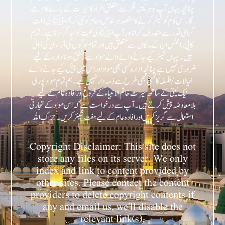
چنانچہ یہاں آپ کو ہر مکتبہ فکر سے متعلق افراد کا سیرت کے بارے کام ملے
گا۔ اس کام کو شیئر کرنے کا مقصد ہر خاص و عام کو نبی کریمﷺ کی ذات
گرامی قدر سے متعارف کرانا اور آپﷺ کی محبت کو اجاگر کرنا ہے۔ تمام
کاپی رائٹس ان کے مالکان سے متعلق ہیں اور تمام لوگوں کی آراء ان کی ذاتی
ہیں۔ یہاں شیئر کیے جانے والے والے مواد سے متفق ہونا ادارہ کے لیے
ضروری نہیں ہے چنانچہ ادارہ کسی بھی مواد اور اس میں پیش کیے جانے والے
خیالات/فلسفہ کا کسی بھی طرح سے ذمہ دار نہیں ہے۔ ہم تمام مواد پوری
نیک نیتی کے ساتھ سیرت خاتم الانبیاء کے فروغ اور افادہ عام کے لیے
بلامعاوضہ پیش کرتے ہیں۔ آپ سے درخواست ہے کہ اس مواد کے تجارتی
Copyright Disclaimer: This site does not
store any files on its server. We only
index and link to content provided by
other sites. Please contact the content
providers to delete copyright contents if
any and email us, we’ll disable the
relevant link(s).