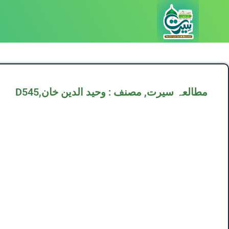
D545,مطالعہ سیرت, مصنف : وحید الدین خان