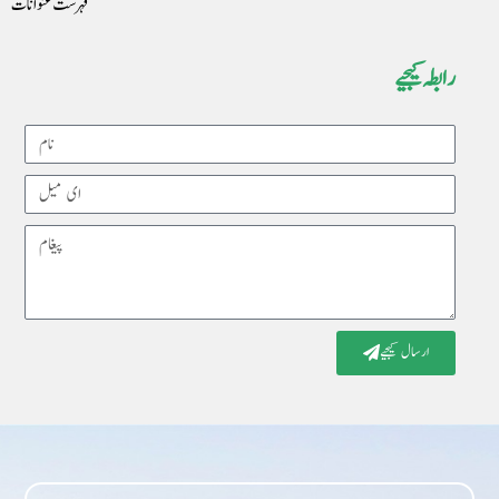
فہرست عنوانات
رابطہ کیجیے
Name
Email
Message
ارسال کیجیے