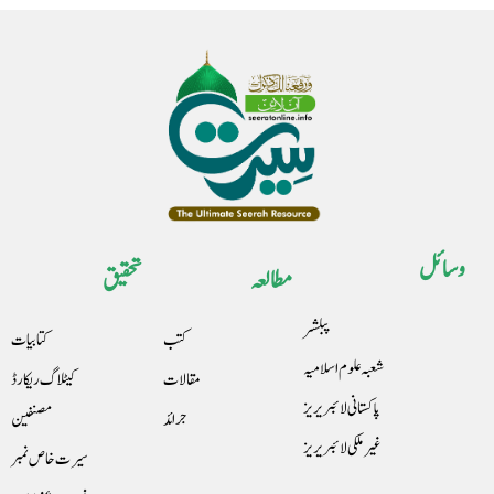
وسائل
مطالعہ
تحقیق
پبلشر
کتب
کتابیات
شعبہ علوم اسلامیہ
مقالات
کیٹلاگ ریکارڈ
پاکستانی لائبریریز
جرائد
مصنفین
غیرملکی لائبریریز
سیرت خاص نمبر