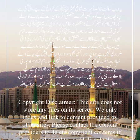
یہ ویب سائٹ خالصتاً سیرت شافع محشر ﷺ کے فروغ کے لیے بنائی گئی ہے
چنانچہ یہاں آپ کو ہر مکتبہ فکر سے متعلق افراد کا سیرت کے بارے کام ملے
گا۔ اس کام کو شیئر کرنے کا مقصد ہر خاص و عام کو نبی کریمﷺ کی ذات
گرامی قدر سے متعارف کرانا اور آپﷺ کی محبت کو اجاگر کرنا ہے۔ تمام
کاپی رائٹس ان کے مالکان سے متعلق ہیں اور تمام لوگوں کی آراء ان کی ذاتی
ہیں۔ یہاں شیئر کیے جانے والے والے مواد سے متفق ہونا ادارہ کے لیے
ضروری نہیں ہے چنانچہ ادارہ کسی بھی مواد اور اس میں پیش کیے جانے والے
خیالات/فلسفہ کا کسی بھی طرح سے ذمہ دار نہیں ہے۔ ہم تمام مواد پوری
نیک نیتی کے ساتھ سیرت خاتم الانبیاء کے فروغ اور افادہ عام کے لیے
بلامعاوضہ پیش کرتے ہیں۔ آپ سے درخواست ہے کہ اس مواد کے تجارتی
Copyright Disclaimer: This site does not
store any files on its server. We only
index and link to content provided by
other sites. Please contact the content
providers to delete copyright contents if
any and email us, we’ll disable the