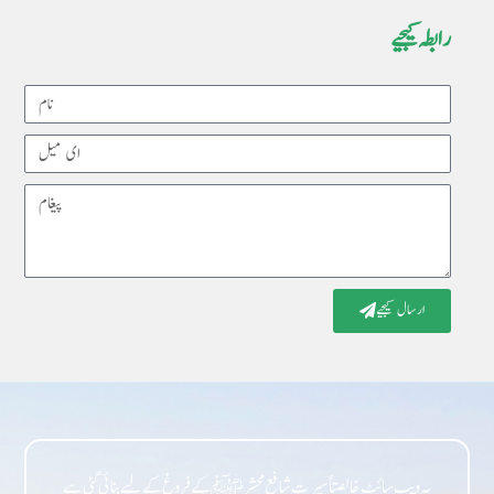
رابطہ کیجیے
Name
Email
Message
ارسال کیجیے
یہ ویب سائٹ خالصتاً سیرت شافع محشر ﷺ کے فروغ کے لیے بنائی گئی ہے