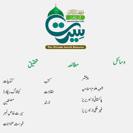
وسائل
مطالعہ
تحقیق
پبلشر
کتب
کتابیات
شعبہ علوم اسلامیہ
مقالات
کیٹلاگ ریکارڈ
پاکستانی لائبریریز
جرائد
مصنفین
غیرملکی لائبریریز
سیرت خاص نمبر
فہرست عنوانات