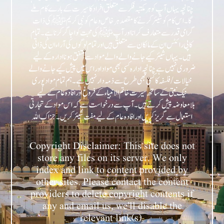
چنانچہ یہاں آپ کو ہر مکتبہ فکر سے متعلق افراد کا سیرت کے بارے کام ملے
گا۔ اس کام کو شیئر کرنے کا مقصد ہر خاص و عام کو نبی کریمﷺ کی ذات
گرامی قدر سے متعارف کرانا اور آپﷺ کی محبت کو اجاگر کرنا ہے۔ تمام
کاپی رائٹس ان کے مالکان سے متعلق ہیں اور تمام لوگوں کی آراء ان کی ذاتی
ہیں۔ یہاں شیئر کیے جانے والے والے مواد سے متفق ہونا ادارہ کے لیے
ضروری نہیں ہے چنانچہ ادارہ کسی بھی مواد اور اس میں پیش کیے جانے والے
خیالات/فلسفہ کا کسی بھی طرح سے ذمہ دار نہیں ہے۔ ہم تمام مواد پوری
نیک نیتی کے ساتھ سیرت خاتم الانبیاء کے فروغ اور افادہ عام کے لیے
بلامعاوضہ پیش کرتے ہیں۔ آپ سے درخواست ہے کہ اس مواد کے تجارتی
Copyright Disclaimer: This site does not
store any files on its server. We only
index and link to content provided by
other sites. Please contact the content
providers to delete copyright contents if
any and email us, we’ll disable the
relevant link(s).