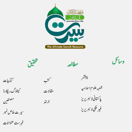
وسائل
مطالعہ
تحقیق
پبلشر
کتب
کتابیات
شعبہ علوم اسلامیہ
مقالات
کیٹلاگ ریکارڈ
پاکستانی لائبریریز
جرائد
مصنفین
غیرملکی لائبریریز
سیرت خاص نمبر
فہرست عنوانات