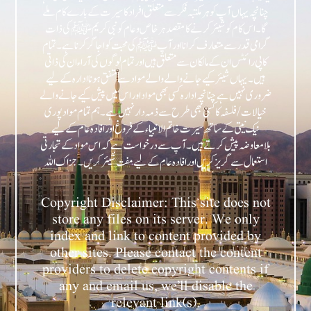
چنانچہ یہاں آپ کو ہر مکتبہ فکر سے متعلق افراد کا سیرت کے بارے کام ملے
گا۔ اس کام کو شیئر کرنے کا مقصد ہر خاص و عام کو نبی کریمﷺ کی ذات
گرامی قدر سے متعارف کرانا اور آپﷺ کی محبت کو اجاگر کرنا ہے۔ تمام
کاپی رائٹس ان کے مالکان سے متعلق ہیں اور تمام لوگوں کی آراء ان کی ذاتی
ہیں۔ یہاں شیئر کیے جانے والے والے مواد سے متفق ہونا ادارہ کے لیے
ضروری نہیں ہے چنانچہ ادارہ کسی بھی مواد اور اس میں پیش کیے جانے والے
خیالات/فلسفہ کا کسی بھی طرح سے ذمہ دار نہیں ہے۔ ہم تمام مواد پوری
نیک نیتی کے ساتھ سیرت خاتم الانبیاء کے فروغ اور افادہ عام کے لیے
بلامعاوضہ پیش کرتے ہیں۔ آپ سے درخواست ہے کہ اس مواد کے تجارتی
Copyright Disclaimer: This site does not
store any files on its server. We only
index and link to content provided by
other sites. Please contact the content
providers to delete copyright contents if
any and email us, we’ll disable the
relevant link(s).