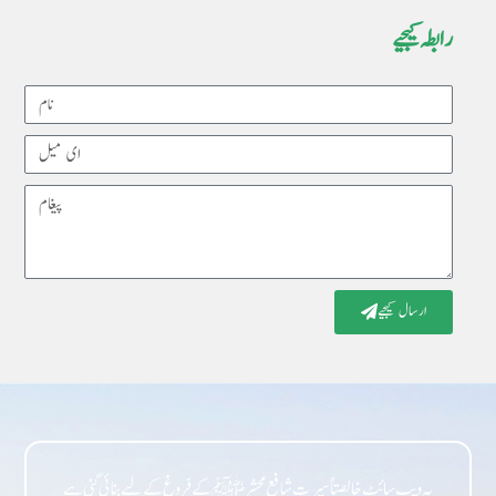
رابطہ کیجیے
Name
Email
Message
ارسال کیجیے
یہ ویب سائٹ خالصتاً سیرت شافع محشر ﷺ کے فروغ کے لیے بنائی گئی ہے