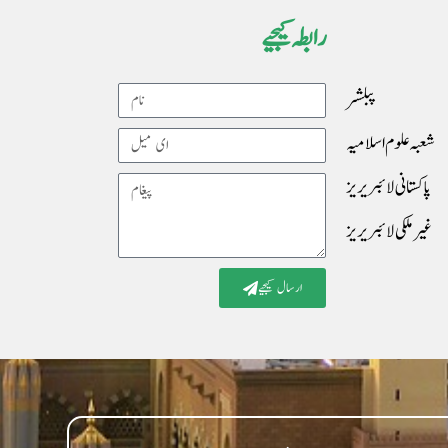
رابطہ کیجیے
پبلشر
Name
شعبہ علوم اسلامیہ
Email
پاکستانی لائبریریز
Message
غیرملکی لائبریریز
ارسال کیجیے