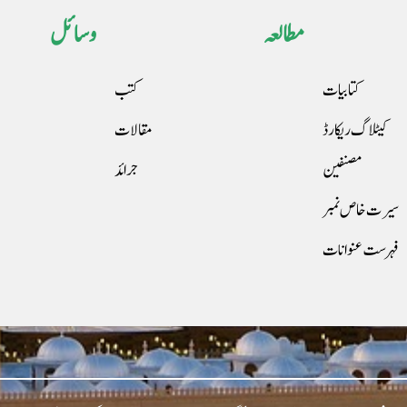
مطالعہ
وسائل
کتابیات
کتب
کیٹلاگ ریکارڈ
مقالات
مصنفین
جرائد
سیرت خاص نمبر
فہرست عنوانات