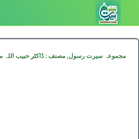
D496,مجموعہ سیرت رسول, مصنف : ڈاکٹر حبیب اللہ م