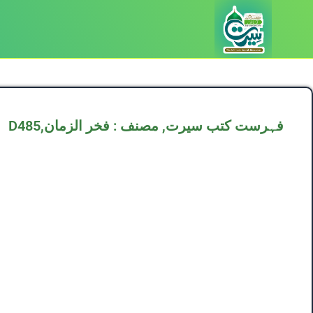
D485,فہرست کتب سیرت, مصنف : فخر الزمان