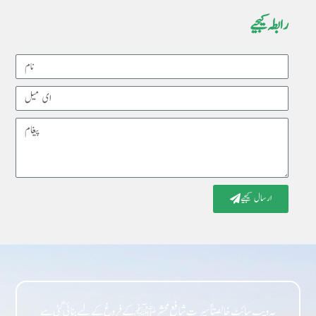
رابطہ کیجیے
Name
Email
Message
ارسال کیجیے
یہ ویب سائٹ خالصتاً سیرت شافع محشر ﷺ کے فروغ کے لیے بنائی گئی ہے