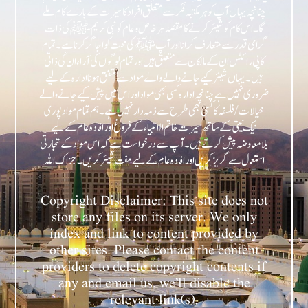
چنانچہ یہاں آپ کو ہر مکتبہ فکر سے متعلق افراد کا سیرت کے بارے کام ملے
گا۔ اس کام کو شیئر کرنے کا مقصد ہر خاص و عام کو نبی کریمﷺ کی ذات
گرامی قدر سے متعارف کرانا اور آپﷺ کی محبت کو اجاگر کرنا ہے۔ تمام
کاپی رائٹس ان کے مالکان سے متعلق ہیں اور تمام لوگوں کی آراء ان کی ذاتی
ہیں۔ یہاں شیئر کیے جانے والے والے مواد سے متفق ہونا ادارہ کے لیے
ضروری نہیں ہے چنانچہ ادارہ کسی بھی مواد اور اس میں پیش کیے جانے والے
خیالات/فلسفہ کا کسی بھی طرح سے ذمہ دار نہیں ہے۔ ہم تمام مواد پوری
نیک نیتی کے ساتھ سیرت خاتم الانبیاء کے فروغ اور افادہ عام کے لیے
بلامعاوضہ پیش کرتے ہیں۔ آپ سے درخواست ہے کہ اس مواد کے تجارتی
Copyright Disclaimer: This site does not
store any files on its server. We only
index and link to content provided by
other sites. Please contact the content
providers to delete copyright contents if
any and email us, we’ll disable the
relevant link(s).