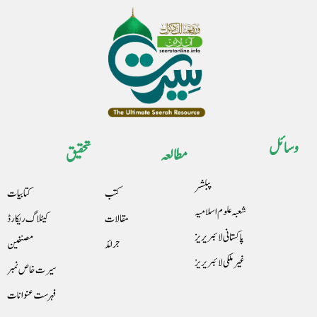
وسائل
مطالعہ
تحقیق
پبلشر
کتب
کتابیات
شعبہ علوم اسلامیہ
مقالات
کیٹلاگ ریکارڈ
پاکستانی لائبریریز
جرائد
مصنفین
غیرملکی لائبریریز
سیرت خاص نمبر
فہرست عنوانات