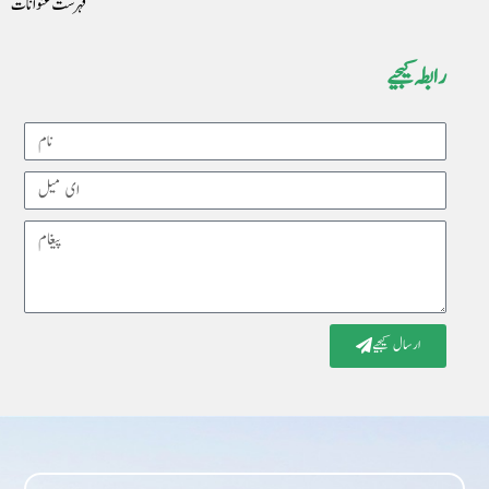
فہرست عنوانات
رابطہ کیجیے
Name
Email
Message
ارسال کیجیے