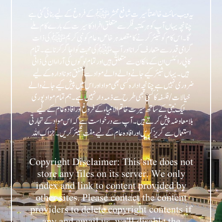
یہ ویب سائٹ خالصتاً سیرت شافع محشر ﷺ کے فروغ کے لیے بنائی گئی ہے
چنانچہ یہاں آپ کو ہر مکتبہ فکر سے متعلق افراد کا سیرت کے بارے کام ملے
گا۔ اس کام کو شیئر کرنے کا مقصد ہر خاص و عام کو نبی کریمﷺ کی ذات
گرامی قدر سے متعارف کرانا اور آپﷺ کی محبت کو اجاگر کرنا ہے۔ تمام
کاپی رائٹس ان کے مالکان سے متعلق ہیں اور تمام لوگوں کی آراء ان کی ذاتی
ہیں۔ یہاں شیئر کیے جانے والے والے مواد سے متفق ہونا ادارہ کے لیے
ضروری نہیں ہے چنانچہ ادارہ کسی بھی مواد اور اس میں پیش کیے جانے والے
خیالات/فلسفہ کا کسی بھی طرح سے ذمہ دار نہیں ہے۔ ہم تمام مواد پوری
نیک نیتی کے ساتھ سیرت خاتم الانبیاء کے فروغ اور افادہ عام کے لیے
بلامعاوضہ پیش کرتے ہیں۔ آپ سے درخواست ہے کہ اس مواد کے تجارتی
Copyright Disclaimer: This site does not
store any files on its server. We only
index and link to content provided by
other sites. Please contact the content
providers to delete copyright contents if
any and email us, we’ll disable the