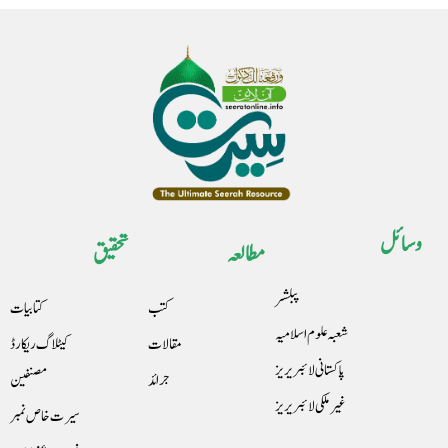
وسائل
مطالعہ
تحقیق
پبلشر
کتب
کتابیات
شعبہ علوم اسلامیہ
مقالات
کیٹلاگ ریکارڈ
پاکستانی لائبریریز
جرائد
مصنفین
غیرملکی لائبریریز
سیرت خاص نمبر