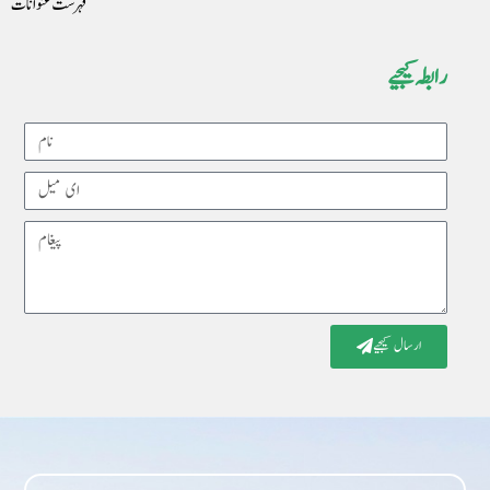
فہرست عنوانات
رابطہ کیجیے
Name
Email
Message
ارسال کیجیے