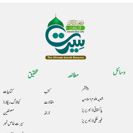
وسائل
مطالعہ
تحقیق
پبلشر
کتب
کتابیات
شعبہ علوم اسلامیہ
مقالات
کیٹلاگ ریکارڈ
پاکستانی لائبریریز
جرائد
مصنفین
غیرملکی لائبریریز
سیرت خاص نمبر