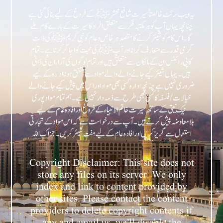
یہ ویب سائٹ خالصتاً سیرت شافع محشر ﷺ کے فروغ کے لیے بنائی گئی ہے
چنانچہ یہاں آپ کو ہر مکتبہ فکر سے متعلق افراد کا سیرت کے بارے کام ملے
گا۔ اس کام کو شیئر کرنے کا مقصد ہر خاص و عام کو نبی کریمﷺ کی ذات
گرامی قدر سے متعارف کرانا اور آپﷺ کی محبت کو اجاگر کرنا ہے۔ تمام
کاپی رائٹس ان کے مالکان سے متعلق ہیں اور تمام لوگوں کی آراء ان کی ذاتی
ہیں۔ یہاں شیئر کیے جانے والے والے مواد سے متفق ہونا ادارہ کے لیے
ضروری نہیں ہے چنانچہ ادارہ کسی بھی مواد اور اس میں پیش کیے جانے والے
خیالات/فلسفہ کا کسی بھی طرح سے ذمہ دار نہیں ہے۔ ہم تمام مواد پوری
نیک نیتی کے ساتھ سیرت خاتم الانبیاء کے فروغ اور افادہ عام کے لیے
بلامعاوضہ پیش کرتے ہیں۔ آپ سے درخواست ہے کہ اس مواد کے تجارتی
Copyright Disclaimer: This site does not
store any files on its server. We only
index and link to content provided by
other sites. Please contact the content
providers to delete copyright contents if
any and email us, we’ll disable the