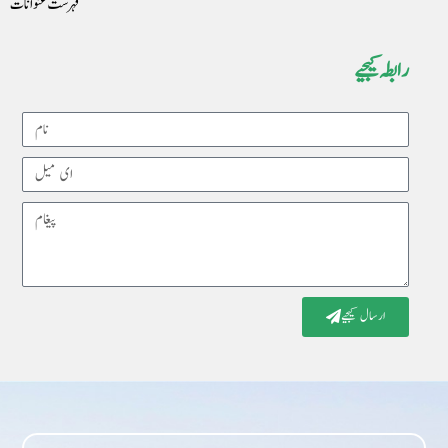
فہرست عنوانات
رابطہ کیجیے
Name
Email
Message
ارسال کیجیے