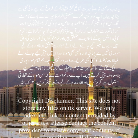
یہ ویب سائٹ خالصتاً سیرت شافع محشر ﷺ کے فروغ کے لیے بنائی گئی ہے
چنانچہ یہاں آپ کو ہر مکتبہ فکر سے متعلق افراد کا سیرت کے بارے کام ملے
گا۔ اس کام کو شیئر کرنے کا مقصد ہر خاص و عام کو نبی کریمﷺ کی ذات
گرامی قدر سے متعارف کرانا اور آپﷺ کی محبت کو اجاگر کرنا ہے۔ تمام
کاپی رائٹس ان کے مالکان سے متعلق ہیں اور تمام لوگوں کی آراء ان کی ذاتی
ہیں۔ یہاں شیئر کیے جانے والے والے مواد سے متفق ہونا ادارہ کے لیے
ضروری نہیں ہے چنانچہ ادارہ کسی بھی مواد اور اس میں پیش کیے جانے والے
خیالات/فلسفہ کا کسی بھی طرح سے ذمہ دار نہیں ہے۔ ہم تمام مواد پوری
نیک نیتی کے ساتھ سیرت خاتم الانبیاء کے فروغ اور افادہ عام کے لیے
بلامعاوضہ پیش کرتے ہیں۔ آپ سے درخواست ہے کہ اس مواد کے تجارتی
Copyright Disclaimer: This site does not
store any files on its server. We only
index and link to content provided by
other sites. Please contact the content
providers to delete copyright contents if
any and email us, we’ll disable the