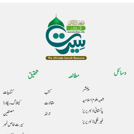
وسائل
مطالعہ
تحقیق
پبلشر
کتب
کتابیات
شعبہ علوم اسلامیہ
مقالات
کیٹلاگ ریکارڈ
پاکستانی لائبریریز
جرائد
مصنفین
غیرملکی لائبریریز
سیرت خاص نمبر