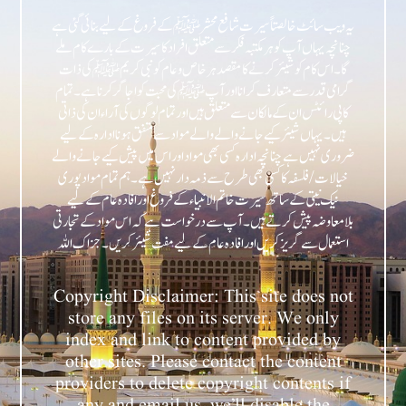
یہ ویب سائٹ خالصتاً سیرت شافع محشر ﷺ کے فروغ کے لیے بنائی گئی ہے
چنانچہ یہاں آپ کو ہر مکتبہ فکر سے متعلق افراد کا سیرت کے بارے کام ملے
گا۔ اس کام کو شیئر کرنے کا مقصد ہر خاص و عام کو نبی کریمﷺ کی ذات
گرامی قدر سے متعارف کرانا اور آپﷺ کی محبت کو اجاگر کرنا ہے۔ تمام
کاپی رائٹس ان کے مالکان سے متعلق ہیں اور تمام لوگوں کی آراء ان کی ذاتی
ہیں۔ یہاں شیئر کیے جانے والے والے مواد سے متفق ہونا ادارہ کے لیے
ضروری نہیں ہے چنانچہ ادارہ کسی بھی مواد اور اس میں پیش کیے جانے والے
خیالات/فلسفہ کا کسی بھی طرح سے ذمہ دار نہیں ہے۔ ہم تمام مواد پوری
نیک نیتی کے ساتھ سیرت خاتم الانبیاء کے فروغ اور افادہ عام کے لیے
بلامعاوضہ پیش کرتے ہیں۔ آپ سے درخواست ہے کہ اس مواد کے تجارتی
Copyright Disclaimer: This site does not
store any files on its server. We only
index and link to content provided by
other sites. Please contact the content
providers to delete copyright contents if
any and email us, we’ll disable the