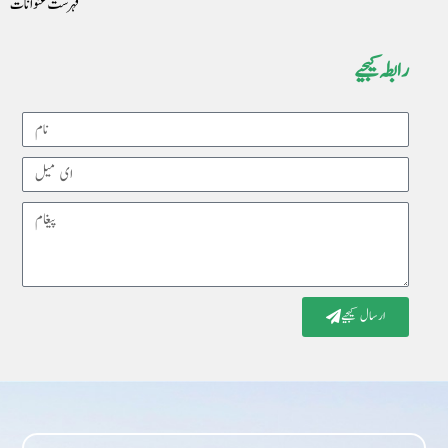
فہرست عنوانات
رابطہ کیجیے
Name
Email
Message
ارسال کیجیے