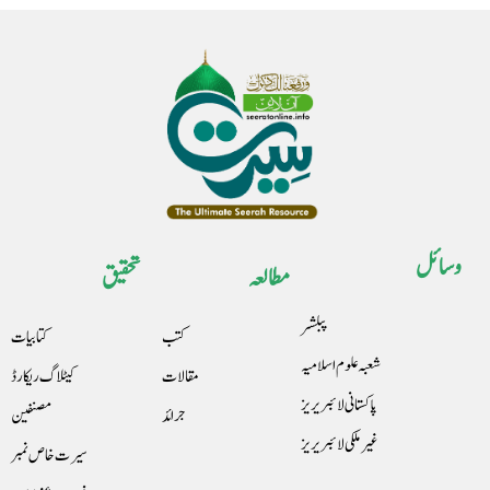
وسائل
مطالعہ
تحقیق
پبلشر
کتب
کتابیات
شعبہ علوم اسلامیہ
مقالات
کیٹلاگ ریکارڈ
پاکستانی لائبریریز
جرائد
مصنفین
غیرملکی لائبریریز
سیرت خاص نمبر