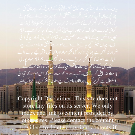
یہ ویب سائٹ خالصتاً سیرت شافع محشر ﷺ کے فروغ کے لیے بنائی گئی ہے
چنانچہ یہاں آپ کو ہر مکتبہ فکر سے متعلق افراد کا سیرت کے بارے کام ملے
گا۔ اس کام کو شیئر کرنے کا مقصد ہر خاص و عام کو نبی کریمﷺ کی ذات
گرامی قدر سے متعارف کرانا اور آپﷺ کی محبت کو اجاگر کرنا ہے۔ تمام
کاپی رائٹس ان کے مالکان سے متعلق ہیں اور تمام لوگوں کی آراء ان کی ذاتی
ہیں۔ یہاں شیئر کیے جانے والے والے مواد سے متفق ہونا ادارہ کے لیے
ضروری نہیں ہے چنانچہ ادارہ کسی بھی مواد اور اس میں پیش کیے جانے والے
خیالات/فلسفہ کا کسی بھی طرح سے ذمہ دار نہیں ہے۔ ہم تمام مواد پوری
نیک نیتی کے ساتھ سیرت خاتم الانبیاء کے فروغ اور افادہ عام کے لیے
بلامعاوضہ پیش کرتے ہیں۔ آپ سے درخواست ہے کہ اس مواد کے تجارتی
Copyright Disclaimer: This site does not
store any files on its server. We only
index and link to content provided by
other sites. Please contact the content
providers to delete copyright contents if
any and email us, we’ll disable the