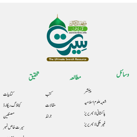
وسائل
مطالعہ
تحقیق
پبلشر
کتب
کتابیات
شعبہ علوم اسلامیہ
مقالات
کیٹلاگ ریکارڈ
پاکستانی لائبریریز
جرائد
مصنفین
غیرملکی لائبریریز
سیرت خاص نمبر