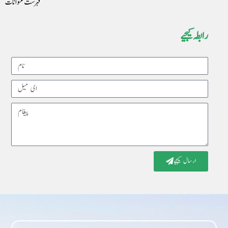
فہرست عنوانات
رابطہ کیجیے
Name
Email
Message
ارسال کیجیے