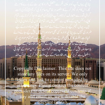
چنانچہ یہاں آپ کو ہر مکتبہ فکر سے متعلق افراد کا سیرت کے بارے کام ملے
گا۔ اس کام کو شیئر کرنے کا مقصد ہر خاص و عام کو نبی کریمﷺ کی ذات
گرامی قدر سے متعارف کرانا اور آپﷺ کی محبت کو اجاگر کرنا ہے۔ تمام
کاپی رائٹس ان کے مالکان سے متعلق ہیں اور تمام لوگوں کی آراء ان کی ذاتی
ہیں۔ یہاں شیئر کیے جانے والے والے مواد سے متفق ہونا ادارہ کے لیے
ضروری نہیں ہے چنانچہ ادارہ کسی بھی مواد اور اس میں پیش کیے جانے والے
خیالات/فلسفہ کا کسی بھی طرح سے ذمہ دار نہیں ہے۔ ہم تمام مواد پوری
نیک نیتی کے ساتھ سیرت خاتم الانبیاء کے فروغ اور افادہ عام کے لیے
بلامعاوضہ پیش کرتے ہیں۔ آپ سے درخواست ہے کہ اس مواد کے تجارتی
Copyright Disclaimer: This site does not
store any files on its server. We only
index and link to content provided by
other sites. Please contact the content
providers to delete copyright contents if
any and email us, we’ll disable the
relevant link(s).