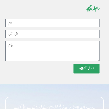
رابطہ کیجیے
Name
Email
Message
ارسال کیجیے
یہ ویب سائٹ خالصتاً سیرت شافع محشر ﷺ کے فروغ کے لیے بنائی گئی ہے