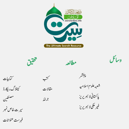
وسائل
مطالعہ
تحقیق
پبلشر
کتب
کتابیات
شعبہ علوم اسلامیہ
مقالات
کیٹلاگ ریکارڈ
پاکستانی لائبریریز
جرائد
مصنفین
غیرملکی لائبریریز
سیرت خاص نمبر
فہرست عنوانات