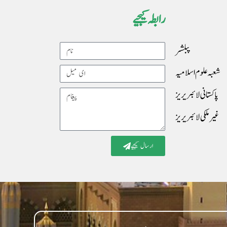
رابطہ کیجیے
پبلشر
Name
شعبہ علوم اسلامیہ
Email
پاکستانی لائبریریز
Message
غیرملکی لائبریریز
ارسال کیجیے