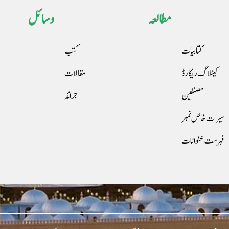
مطالعہ
وسائل
کتابیات
کتب
کیٹلاگ ریکارڈ
مقالات
مصنفین
جرائد
سیرت خاص نمبر
فہرست عنوانات