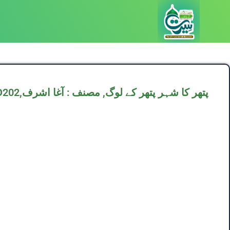
D202,پتھر کا شہر پتھر کے لوگ, مصنف : آغا اشرف