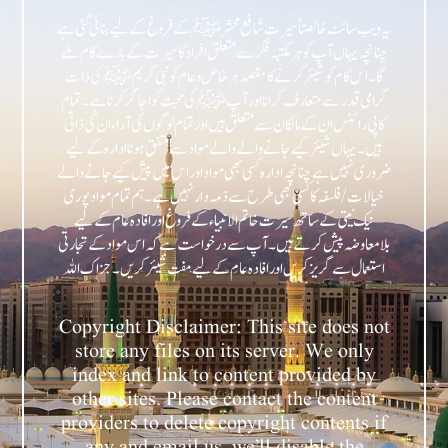
یہ ویب سائٹ خالصتاً سیرت شافع محشر ﷺ کے فروغ کے لیے بنائی گئی ہے
چنانچہ یہاں آپ کو ہر مکتبہ فکر سے متعلق افراد کا سیرت کے بارے کام ملے
گا۔ اس کام کو شیئر کرنے کا مقصد ہر خاص و عام کو نبی کریمﷺ کی ذات
گرامی قدر سے متعارف کرانا اور آپﷺ کی محبت کو اجاگر کرنا ہے۔ تمام
کاپی رائٹس ان کے مالکان سے متعلق ہیں اور تمام لوگوں کی آراء ان کی ذاتی
ہیں۔ یہاں شیئر کیے جانے والے والے مواد سے متفق ہونا ادارہ کے لیے
ضروری نہیں ہے چنانچہ ادارہ کسی بھی مواد اور اس میں پیش کیے جانے والے
خیالات/فلسفہ کا کسی بھی طرح سے ذمہ دار نہیں ہے۔ ہم تمام مواد پوری
نیک نیتی کے ساتھ سیرت خاتم الانبیاء کے فروغ اور افادہ عام کے لیے
بلامعاوضہ پیش کرتے ہیں۔ آپ سے درخواست ہے کہ اس مواد کے تجارتی
Copyright Disclaimer: This site does not
store any files on its server. We only
index and link to content provided by
other sites. Please contact the content
providers to delete copyright contents if
any and email us, we’ll disable the