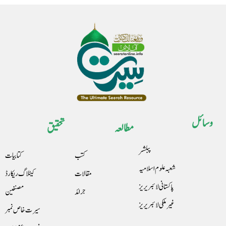
وسائل
مطالعہ
تحقیق
پبلشر
کتب
کتابیات
شعبہ علوم اسلامیہ
مقالات
کیٹلاگ ریکارڈ
پاکستانی لائبریریز
جرائد
مصنفین
غیرملکی لائبریریز
سیرت خاص نمبر