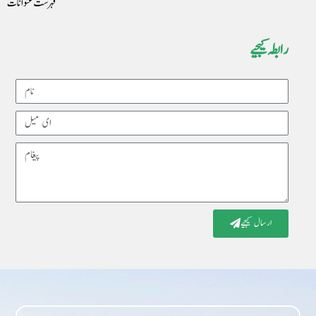
فہرست عنوانات
رابطہ کیجیے
Name
Email
Message
ارسال کیجیے