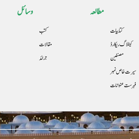
مطالعہ
وسائل
کتابیات
کتب
کیٹلاگ ریکارڈ
مقالات
مصنفین
جرائد
سیرت خاص نمبر
فہرست عنوانات