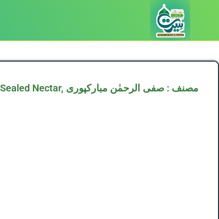
D157,الرحیق المختوم The Sealed Nectar, مصنف : صفی الرحمٰن مبارکپوری