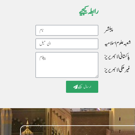
رابطہ کیجیے
پبلشر
Name
شعبہ علوم اسلامیہ
Email
پاکستانی لائبریریز
Message
غیرملکی لائبریریز
ارسال کیجیے