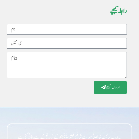
رابطہ کیجیے
Name
Email
Message
ارسال کیجیے
یہ ویب سائٹ خالصتاً سیرت شافع محشر ﷺ کے فروغ کے لیے بنائی گئی ہے