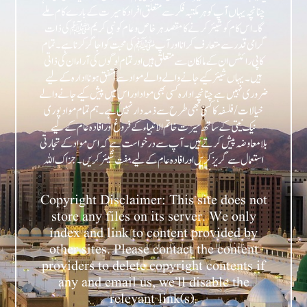
چنانچہ یہاں آپ کو ہر مکتبہ فکر سے متعلق افراد کا سیرت کے بارے کام ملے
گا۔ اس کام کو شیئر کرنے کا مقصد ہر خاص و عام کو نبی کریمﷺ کی ذات
گرامی قدر سے متعارف کرانا اور آپﷺ کی محبت کو اجاگر کرنا ہے۔ تمام
کاپی رائٹس ان کے مالکان سے متعلق ہیں اور تمام لوگوں کی آراء ان کی ذاتی
ہیں۔ یہاں شیئر کیے جانے والے والے مواد سے متفق ہونا ادارہ کے لیے
ضروری نہیں ہے چنانچہ ادارہ کسی بھی مواد اور اس میں پیش کیے جانے والے
خیالات/فلسفہ کا کسی بھی طرح سے ذمہ دار نہیں ہے۔ ہم تمام مواد پوری
نیک نیتی کے ساتھ سیرت خاتم الانبیاء کے فروغ اور افادہ عام کے لیے
بلامعاوضہ پیش کرتے ہیں۔ آپ سے درخواست ہے کہ اس مواد کے تجارتی
Copyright Disclaimer: This site does not
store any files on its server. We only
index and link to content provided by
other sites. Please contact the content
providers to delete copyright contents if
any and email us, we’ll disable the
relevant link(s).