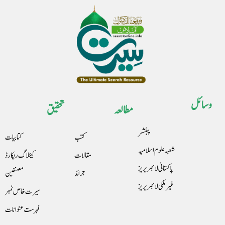
وسائل
مطالعہ
تحقیق
پبلشر
کتب
کتابیات
شعبہ علوم اسلامیہ
مقالات
کیٹلاگ ریکارڈ
پاکستانی لائبریریز
جرائد
مصنفین
غیرملکی لائبریریز
سیرت خاص نمبر
فہرست عنوانات