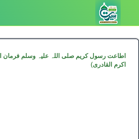
اکرم القادری)