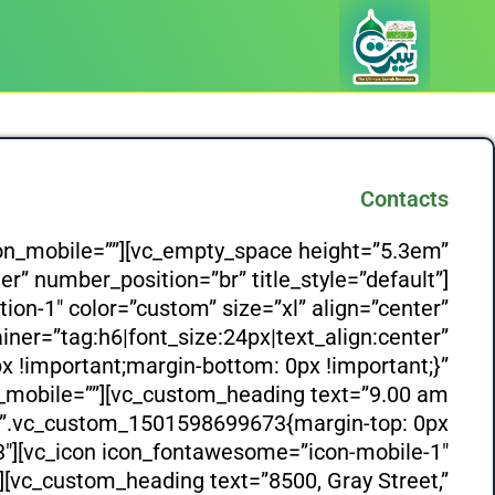
Contacts
on_mobile=””][vc_empty_space height=”5.3em”
er” number_position=”br” title_style=”default”]
on-1″ color=”custom” size=”xl” align=”center”
ner=”tag:h6|font_size:24px|text_align:center”
!important;margin-bottom: 0px !important;}”
n_mobile=””][vc_custom_heading text=”9.00 am
ss=”.vc_custom_1501598699673{margin-top: 0px
3″][vc_icon icon_fontawesome=”icon-mobile-1″
][vc_custom_heading text=”8500, Gray Street,”