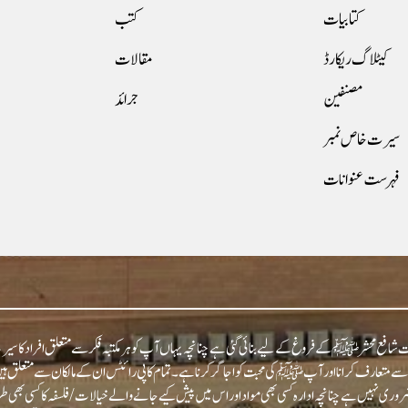
کتابیات
کتب
کیٹلاگ ریکارڈ
مقالات
مصنفین
جرائد
سیرت خاص نمبر
فہرست عنوانات
شافع محشر ﷺ کے فروغ کے لیے بنائی گئی ہے چنانچہ یہاں آپ کو ہر مکتبہ فکر سے متعلق افراد کا سیرت
عارف کرانا اور آپﷺ کی محبت کو اجاگر کرنا ہے۔ تمام کاپی رائٹس ان کے مالکان سے متعلق ہیں اور
روری نہیں ہے چنانچہ ادارہ کسی بھی مواد اور اس میں پیش کیے جانے والے خیالات/فلسفہ کا کسی بھی