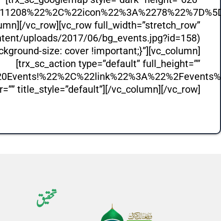
011208%22%2C%22icon%22%3A%2278%22%7D%5
lumn][/vc_row][vc_row full_width=”stretch_row”
ntent/uploads/2017/06/bg_events.jpg?id=158)
ckground-size: cover !important;}”][vc_column]
[trx_sc_action type=”default” full_height=””
0Events!%22%2C%22link%22%3A%22%2Fevents%
itle_style=”default”][/vc_column][/vc_row]
تحقیق