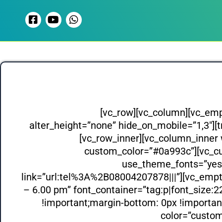
Skip
F
Y
W
to
a
o
h
content
c
u
a
e
t
t
b
u
s
o
b
a
o
e
p
k
p
-
s
[vc_row][vc_column][vc_em
q
alter_height=”none” hide_on_mobile=”1,3″][tr
u
a
[vc_row_inner][vc_column_inner 
r
custom_color=”#0a993c”][vc_cus
e
use_theme_fonts=”yes”
link=”url:tel%3A%2B08004207878|||”][vc_empt
– 6.00 pm” font_container=”tag:p|font_size
!important;margin-bottom: 0px !importan
color=”custom