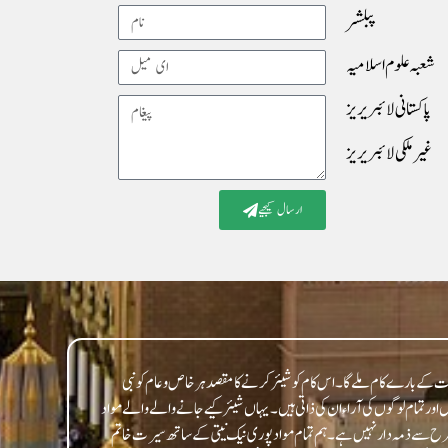
Name
پبلشر
شعبہ علوم اسلامیہ
Email
پاکستانی لائبریریز
Message
غیرملکی لائبریریز
ارسال کیجیے
 کے بارے کام ملے گا۔ اس کام کو شیئر کرنے کا مقصد ہر خاص و عام کو نبی
 تمام لوگوں کی آراء ان کی ذاتی ہیں۔ یہاں شیئر کیے جانے والے والے مواد
 طرح سے ذمہ دار نہیں ہے۔ ہم تمام مواد پوری نیک نیتی کے ساتھ سیرت خاتم