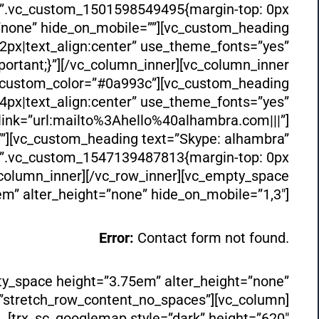
ss=”.vc_custom_1501598549495{margin-top: 0px
=”none” hide_on_mobile=””][vc_custom_heading
:22px|text_align:center” use_theme_fonts=”yes”
ortant;}”][/vc_column_inner][vc_column_inner
r” custom_color=”#0a993c”][vc_custom_heading
4px|text_align:center” use_theme_fonts=”yes”
link=”url:mailto%3Ahello%40alhambra.com|||”]
””][vc_custom_heading text=”Skype: alhambra”
ss=”.vc_custom_1547139487813{margin-top: 0px
_column_inner][/vc_row_inner][vc_empty_space
m” alter_height=”none” hide_on_mobile=”1,3″]
Error:
Contact form not found.
y_space height=”3.75em” alter_height=”none”
h=”stretch_row_content_no_spaces”][vc_column]
[trx_sc_googlemap style=”dark” height=”620″