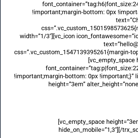
font_container=”tag:h6|font_size:
!important;margin-bottom: 0px !import
text=”Ch
css=”.vc_custom_1501598573625{mar
width=”1/3″][vc_icon icon_fontawesome=”ic
text=”hello@
css=”.vc_custom_1547139395261{margin-top: 
[vc_empty_space h
font_container=”tag:p|font_size:
!important;margin-bottom: 0px !important;}”
height=”3em” alter_height=”none
[vc_empty_space height=”3em
hide_on_mobile=”1,3″][/trx_s