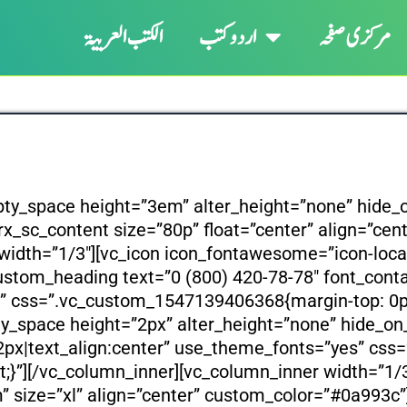
مرکزی صفحہ
اردو کتب
الکتب العربیۃ
pty_space height=”3em” alter_height=”none” hide_
x_sc_content size=”80p” float=”center” align=”cent
width=”1/3″][vc_icon icon_fontawesome=”icon-locati
tom_heading text=”0 (800) 420-78-78″ font_contai
 css=”.vc_custom_1547139406368{margin-top: 0px 
y_space height=”2px” alter_height=”none” hide_o
:22px|text_align:center” use_theme_fonts=”yes” c
t;}”][/vc_column_inner][vc_column_inner width=”1/
” size=”xl” align=”center” custom_color=”#0a993c”