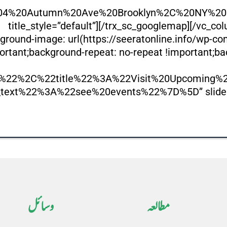
604%20Autumn%20Ave%20Brooklyn%2C%20NY%2
title_style=”default”][/trx_sc_googlemap][/vc_co
ound-image: url(https://seeratonline.info/wp-co
ortant;background-repeat: no-repeat !important;ba
%22%2C%22title%22%3A%22Visit%20Upcoming%2
xt%22%3A%22see%20events%22%7D%5D” slider=”” t
مطالعہ
وسائل