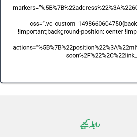
markers=”%5B%7B%22address%22%3A%22
css=”.vc_custom_1498660604750{backgr
!important;background-position: center !imp
actions=”%5B%7B%22position%22%3A%22ml
soon%2F%22%2C%22link_te
رابطہ کیجیے