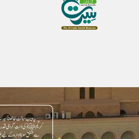
یہ ویب سائٹ خالصتاً سیرت 
کریمﷺ کی ذات گرامی قدر سے مت
سے متفق ہونا ادارہ کے لیے ض