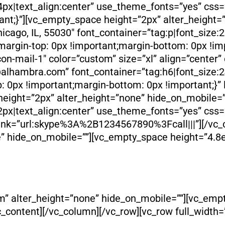
24px|text_align:center” use_theme_fonts=”yes” c
ant;}”][vc_empty_space height=”2px” alter_height
icago, IL, 55030″ font_container=”tag:p|font_size
gin-top: 0px !important;margin-bottom: 0px !imp
on-mail-1″ color=”custom” size=”xl” align=”cente
alhambra.com” font_container=”tag:h6|font_size:2
0px !important;margin-bottom: 0px !important;}” 
eight=”2px” alter_height=”none” hide_on_mobile=
22px|text_align:center” use_theme_fonts=”yes” c
 link=”url:skype%3A%2B1234567890%3Fcall|||”][/vc
” hide_on_mobile=””][vc_empty_space height=”4.8e
” alter_height=”none” hide_on_mobile=””][vc_empt
c_content][/vc_column][/vc_row][vc_row full_widt