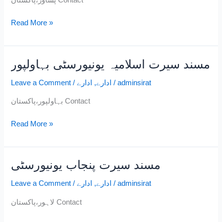
پشاور،پاکستان Contact
پشاور
Read More »
مسند سیرت اسلامیہ یونیورسٹی بہاولپور
مسند
سیرت
adminsirat
/
ادارے
,
ادارے
/
Leave a Comment
اسلامیہ
یونیورسٹی
بہاولپور،پاکستان Contact
بہاولپور
Read More »
مسند سیرت پنجاب یونیورسٹی
مسند
سیرت
adminsirat
/
ادارے
,
ادارے
/
Leave a Comment
پنجاب
یونیورسٹی
لاہور،پاکستان Contact