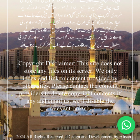
کاپی رائٹس ان کے مالکان سے متعلق ہیں اور تمام لوگوں کی آراء ان کی ذاتی
ہیں۔ یہاں شیئر کیے جانے والے والے مواد سے متفق ہونا ادارہ کے لیے
ضروری نہیں ہے چنانچہ ادارہ کسی بھی مواد اور اس میں پیش کیے جانے والے
خیالات/فلسفہ کا کسی بھی طرح سے ذمہ دار نہیں ہے۔ ہم تمام مواد پوری
نیک نیتی کے ساتھ سیرت خاتم الانبیاء کے فروغ اور افادہ عام کے لیے
بلامعاوضہ پیش کرتے ہیں۔ آپ سے درخواست ہے کہ اس مواد کے تجارتی
Copyright Disclaimer: This site does not
store any files on its server. We only
index and link to content provided by
other sites. Please contact the content
providers to delete copyright contents if
any and email us, we’ll disable the
relevant link(s).
2024 All Rights Reserved - Design and Development by Ahsan