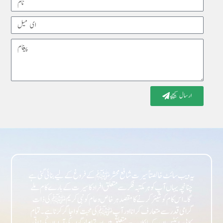
Email
Message
ارسال کیجیے
یہ ویب سائٹ خالصتاً سیرت شافع محشر ﷺ کے فروغ کے لیے بنائی گئی ہے
چنانچہ یہاں آپ کو ہر مکتبہ فکر سے متعلق افراد کا سیرت کے بارے کام ملے
گا۔ اس کام کو شیئر کرنے کا مقصد ہر خاص و عام کو نبی کریمﷺ کی ذات
گرامی قدر سے متعارف کرانا اور آپﷺ کی محبت کو اجاگر کرنا ہے۔ تمام