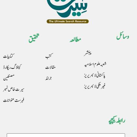
وسائل
مطالعہ
تحقیق
پبلشر
کتب
کتابیات
شعبہ علوم اسلامیہ
مقالات
کیٹلاگ ریکارڈ
پاکستانی لائبریریز
جرائد
مصنفین
غیرملکی لائبریریز
سیرت خاص نمبر
فہرست عنوانات
رابطہ کیجیے
Name