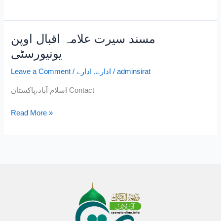
مسند سیرت علامہ اقبال اوپن
مسند
سیرت
یونیورسٹی
علامہ
adminsirat
/
ادارے
,
ادارے
/
Leave a Comment
اقبال
اوپن
اسلام آباد،پاکستان Contact
یونیورسٹی
Read More »