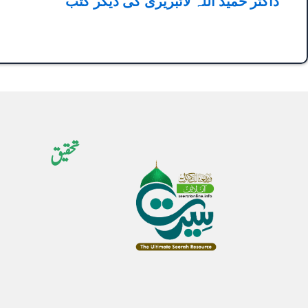
ڈاکٹر حمید اللہ لائبریری کی دیگر کتب
تحقیق