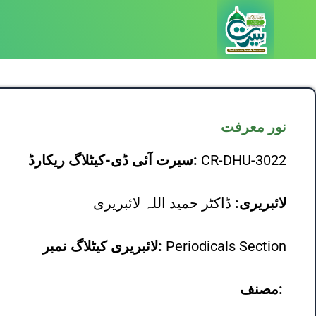
نور معرفت
CR-DHU-3022
سیرت آئی ڈی-کیٹلاگ ریکارڈ:
لائبریری:
ڈاکٹر حمید اللہ لائبریری
Periodicals Section
لائبریری کیٹلاگ نمبر:
مصنف: