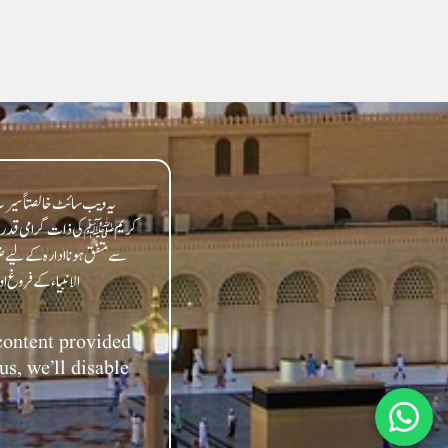
یہ ویب سائٹ خالصتاً سیرت 
کریمﷺ کی ذات گرامی قدر سے مت
سے متفق ہونا ادارہ کے لیے ض
 content provided
us, we’ll disable