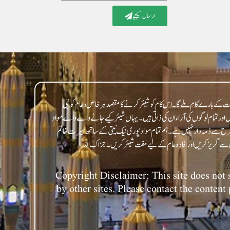
ارسال کیجیے
 کے بارے کام ملے گا۔ اس کام کو شیئر کرنے کا مقصد ہر خاص و عام کو نبی
 تمام لوگوں کی آراء ان کی ذاتی ہیں۔ یہاں شیئر کیے جانے والے والے مواد
 طرح سے ذمہ دار نہیں ہے۔ ہم تمام مواد پوری نیک نیتی کے ساتھ سیرت خاتم
Copyright Disclaimer: This site does not s
by other sites. Please contact the content