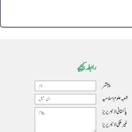
رابطہ کیجیے
پبلشر
Name
شعبہ علوم اسلامیہ
Email
پاکستانی لائبریریز
Message
غیرملکی لائبریریز