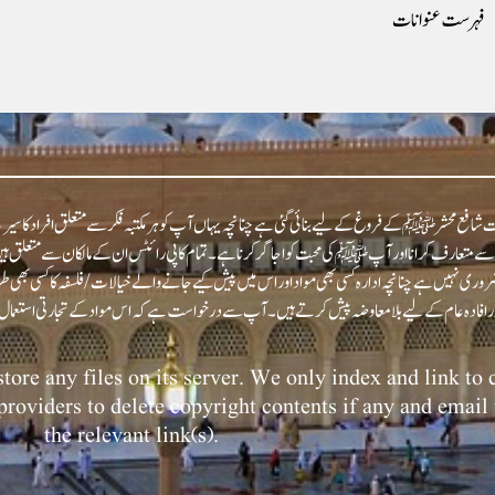
فہرست عنوانات
شافع محشر ﷺ کے فروغ کے لیے بنائی گئی ہے چنانچہ یہاں آپ کو ہر مکتبہ فکر سے متعلق افراد کا سیرت
عارف کرانا اور آپﷺ کی محبت کو اجاگر کرنا ہے۔ تمام کاپی رائٹس ان کے مالکان سے متعلق ہیں اور
روری نہیں ہے چنانچہ ادارہ کسی بھی مواد اور اس میں پیش کیے جانے والے خیالات/فلسفہ کا کسی بھی
tore any files on its server. We only index and link to
 providers to delete copyright contents if any and email 
the relevant link(s).