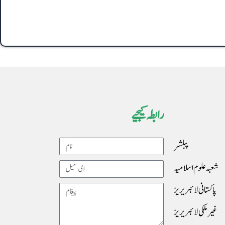
رابطہ کیجیے
پبلشر
Name
شعبہ علوم اسلامیہ
Email
پاکستانی لائبریریز
Message
غیرملکی لائبریریز