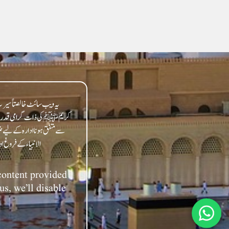
یہ ویب سائٹ خالصتاً سیرت 
کریمﷺ کی ذات گرامی قدر سے مت
سے متفق ہونا ادارہ کے لیے ض
 content provided
us, we’ll disable