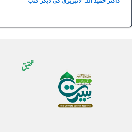
ڈاکٹر حمید اللہ لائبریری کی دیگر کتب
تحقیق