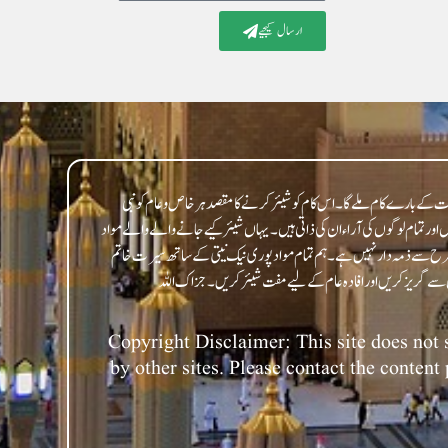
ارسال کیجیے
 کے بارے کام ملے گا۔ اس کام کو شیئر کرنے کا مقصد ہر خاص و عام کو نبی
 تمام لوگوں کی آراء ان کی ذاتی ہیں۔ یہاں شیئر کیے جانے والے والے مواد
 طرح سے ذمہ دار نہیں ہے۔ ہم تمام مواد پوری نیک نیتی کے ساتھ سیرت خاتم
Copyright Disclaimer: This site does not s
by other sites. Please contact the content