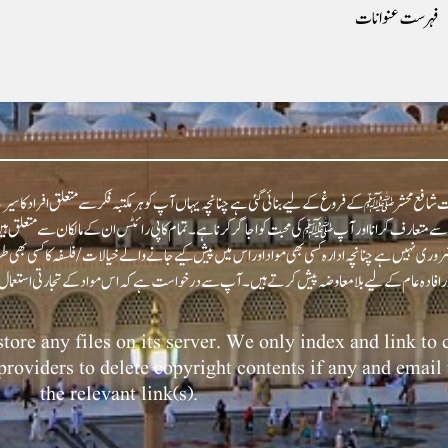
فہرست عنوانات
شافع محشر ﷺ کے فروغ کے لیے بنائی گئی ہے چنانچہ یہاں آپ کو ہر مکتبہ فکر سے متعلق افراد کا سیرت
عارف کرانا اور آپﷺ کی محبت کو اجاگر کرنا ہے۔ تمام کاپی رائٹس ان کے مالکان سے متعلق ہیں اور
روری نہیں ہے چنانچہ ادارہ کسی بھی مواد اور اس میں پیش کیے جانے والے خیالات/فلسفہ کا کسی بھی
tore any files on its server. We only index and link to
 providers to delete copyright contents if any and email 
the relevant link(s).