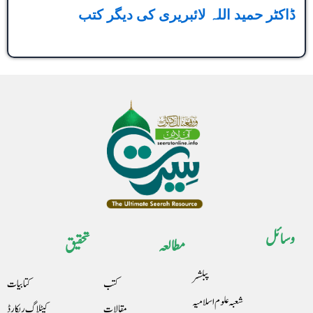
ڈاکٹر حمید اللہ لائبریری کی دیگر کتب
وسائل
مطالعہ
تحقیق
پبلشر
کتب
کتابیات
شعبہ علوم اسلامیہ
مقالات
کیٹلاگ ریکارڈ