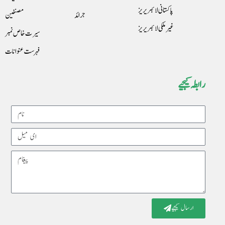
پاکستانی لائبریریز
جرائد
مصنفین
غیرملکی لائبریریز
سیرت خاص نمبر
فہرست عنوانات
رابطہ کیجیے
Name
Email
Message
ارسال کیجیے