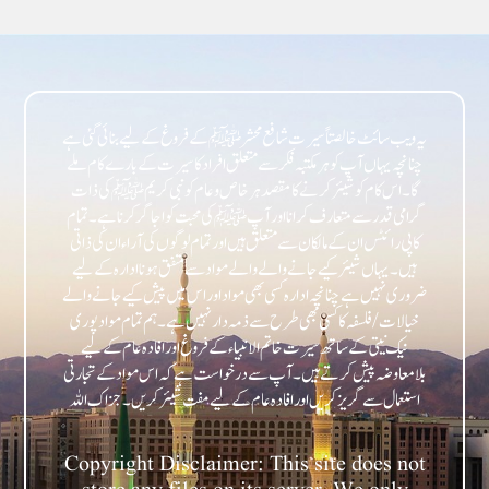
یہ ویب سائٹ خالصتاً سیرت شافع محشر ﷺ کے فروغ کے لیے بنائی گئی ہے
چنانچہ یہاں آپ کو ہر مکتبہ فکر سے متعلق افراد کا سیرت کے بارے کام ملے
گا۔ اس کام کو شیئر کرنے کا مقصد ہر خاص و عام کو نبی کریمﷺ کی ذات
گرامی قدر سے متعارف کرانا اور آپﷺ کی محبت کو اجاگر کرنا ہے۔ تمام
کاپی رائٹس ان کے مالکان سے متعلق ہیں اور تمام لوگوں کی آراء ان کی ذاتی
ہیں۔ یہاں شیئر کیے جانے والے والے مواد سے متفق ہونا ادارہ کے لیے
ضروری نہیں ہے چنانچہ ادارہ کسی بھی مواد اور اس میں پیش کیے جانے والے
خیالات/فلسفہ کا کسی بھی طرح سے ذمہ دار نہیں ہے۔ ہم تمام مواد پوری
نیک نیتی کے ساتھ سیرت خاتم الانبیاء کے فروغ اور افادہ عام کے لیے
بلامعاوضہ پیش کرتے ہیں۔ آپ سے درخواست ہے کہ اس مواد کے تجارتی
Copyright Disclaimer: This site does not