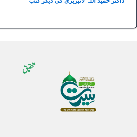
ڈاکٹر حمید اللہ لائبریری کی دیگر کتب
تحقیق