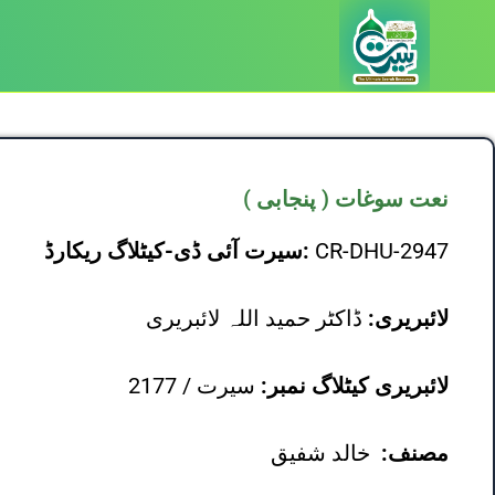
نعت سوغات ( پنجابی )
CR-DHU-2947
سیرت آئی ڈی-کیٹلاگ ریکارڈ:
لائبریری:
ڈاکٹر حمید اللہ لائبریری
لائبریری کیٹلاگ نمبر:
سیرت / 2177
مصنف:
خالد شفیق