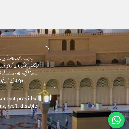
یہ ویب سائٹ خالصتاً سیرت 
کریمﷺ کی ذات گرامی قدر سے مت
سے متفق ہونا ادارہ کے لیے ض
 content provided
us, we’ll disable