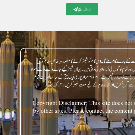
ارسال کیجیے
 کے بارے کام ملے گا۔ اس کام کو شیئر کرنے کا مقصد ہر خاص و عام کو نبی
 تمام لوگوں کی آراء ان کی ذاتی ہیں۔ یہاں شیئر کیے جانے والے والے مواد
 طرح سے ذمہ دار نہیں ہے۔ ہم تمام مواد پوری نیک نیتی کے ساتھ سیرت خاتم
Copyright Disclaimer: This site does not s
by other sites. Please contact the content