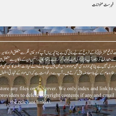
فہرست عنوانات
شافع محشر ﷺ کے فروغ کے لیے بنائی گئی ہے چنانچہ یہاں آپ کو ہر مکتبہ فکر سے متعلق افراد کا سیرت
عارف کرانا اور آپﷺ کی محبت کو اجاگر کرنا ہے۔ تمام کاپی رائٹس ان کے مالکان سے متعلق ہیں اور
روری نہیں ہے چنانچہ ادارہ کسی بھی مواد اور اس میں پیش کیے جانے والے خیالات/فلسفہ کا کسی بھی
tore any files on its server. We only index and link to
 providers to delete copyright contents if any and email 
the relevant link(s).