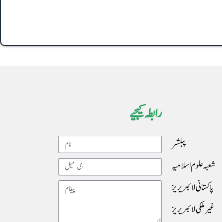
رابطہ کیجیے
پبلشر
Name
شعبہ علوم اسلامیہ
Email
پاکستانی لائبریریز
Message
غیرملکی لائبریریز