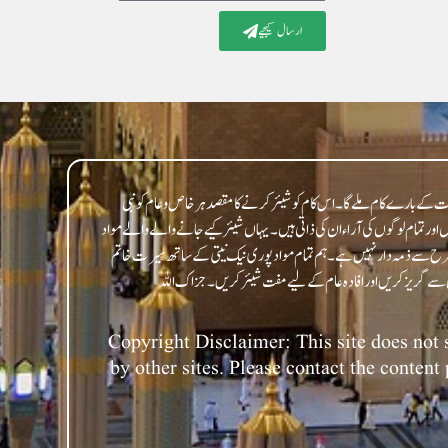
ارسال کیجیے
 کے بارے کام ملے گا۔ اس کام کو شیئر کرنے کا مقصد ہر خاص و عام کو نبی
 تمام لوگوں کی آراء ان کی ذاتی ہیں۔ یہاں شیئر کیے جانے والے والے مواد
 طرح سے ذمہ دار نہیں ہے۔ ہم تمام مواد پوری نیک نیتی کے ساتھ سیرت خاتم
Copyright Disclaimer: This site does not s
by other sites. Please contact the content