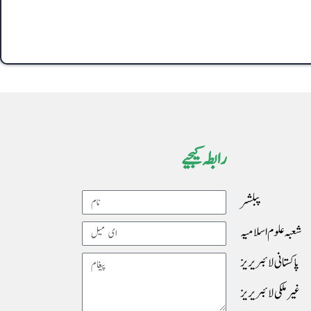
رابطہ کیجیے
پبلشر
Name
شعبہ علوم اسلامیہ
Email
پاکستانی لائبریریز
Message
غیرملکی لائبریریز