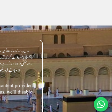
یہ ویب سائٹ خالصتاً سیرت 
کریمﷺ کی ذات گرامی قدر سے مت
سے متفق ہونا ادارہ کے لیے ض
 content provided
us, we’ll disable