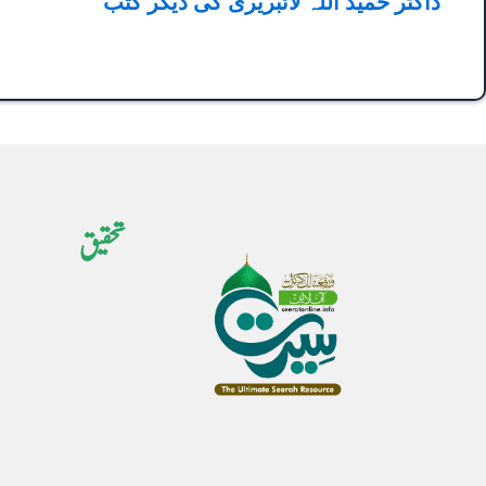
ڈاکٹر حمید اللہ لائبریری کی دیگر کتب
تحقیق