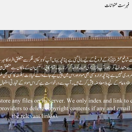
فہرست عنوانات
شافع محشر ﷺ کے فروغ کے لیے بنائی گئی ہے چنانچہ یہاں آپ کو ہر مکتبہ فکر سے متعلق افراد کا سیرت
عارف کرانا اور آپﷺ کی محبت کو اجاگر کرنا ہے۔ تمام کاپی رائٹس ان کے مالکان سے متعلق ہیں اور
روری نہیں ہے چنانچہ ادارہ کسی بھی مواد اور اس میں پیش کیے جانے والے خیالات/فلسفہ کا کسی بھی
tore any files on its server. We only index and link to
 providers to delete copyright contents if any and email 
the relevant link(s).