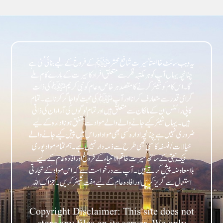
یہ ویب سائٹ خالصتاً سیرت شافع محشر ﷺ کے فروغ کے لیے بنائی گئی ہے
چنانچہ یہاں آپ کو ہر مکتبہ فکر سے متعلق افراد کا سیرت کے بارے کام ملے
گا۔ اس کام کو شیئر کرنے کا مقصد ہر خاص و عام کو نبی کریمﷺ کی ذات
گرامی قدر سے متعارف کرانا اور آپﷺ کی محبت کو اجاگر کرنا ہے۔ تمام
کاپی رائٹس ان کے مالکان سے متعلق ہیں اور تمام لوگوں کی آراء ان کی ذاتی
ہیں۔ یہاں شیئر کیے جانے والے والے مواد سے متفق ہونا ادارہ کے لیے
ضروری نہیں ہے چنانچہ ادارہ کسی بھی مواد اور اس میں پیش کیے جانے والے
خیالات/فلسفہ کا کسی بھی طرح سے ذمہ دار نہیں ہے۔ ہم تمام مواد پوری
نیک نیتی کے ساتھ سیرت خاتم الانبیاء کے فروغ اور افادہ عام کے لیے
بلامعاوضہ پیش کرتے ہیں۔ آپ سے درخواست ہے کہ اس مواد کے تجارتی
Copyright Disclaimer: This site does not