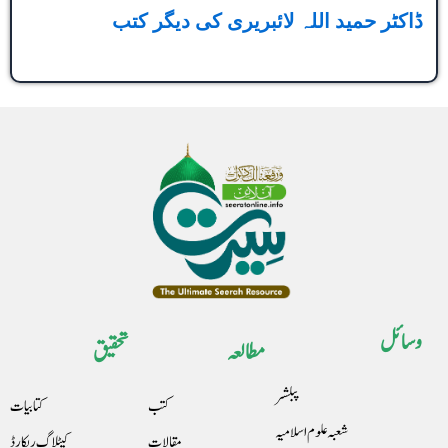
ڈاکٹر حمید اللہ لائبریری کی دیگر کتب
وسائل
مطالعہ
تحقیق
پبلشر
کتب
کتابیات
شعبہ علوم اسلامیہ
مقالات
کیٹلاگ ریکارڈ