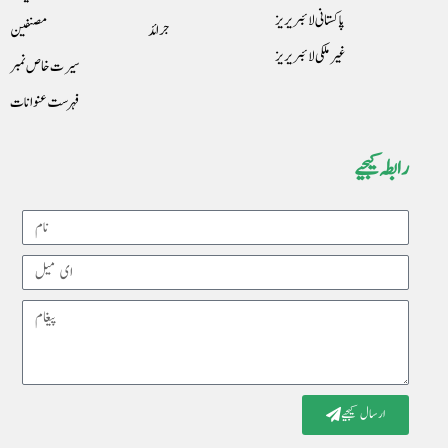
پاکستانی لائبریریز
جرائد
مصنفین
غیرملکی لائبریریز
سیرت خاص نمبر
فہرست عنوانات
رابطہ کیجیے
Name
Email
Message
ارسال کیجیے