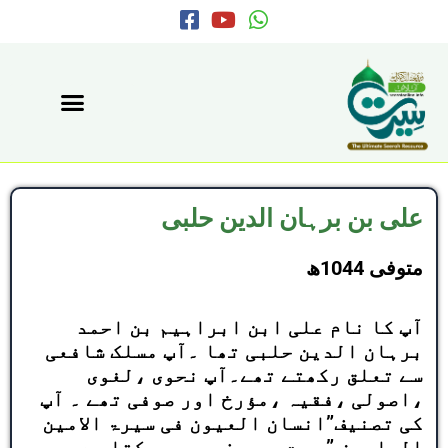
F
Y
W
Skip
a
o
h
to
c
u
a
content
e
t
t
b
u
s
o
b
a
o
e
p
k
p
-
s
علی بن برہان الدین حلبی
q
u
متوفی 1044ھ
a
r
e
آپ کا نام علی ابن ابراہیم بن احمد
برہان الدین حلبی تھا ۔آپ مسلک شافعی
سے تعلق رکھتے تھے۔آپ نحوی ،لغوی
،اصولی ،فقیہ ،مؤرخ اور صوفی تھے ۔ آپ
کی تصنیف”انسان العیون فی سیرۃ الامین
المامون ” بہت معروف ہے ۔یہ کتاب دو