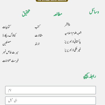
وسائل
مطالعہ
تحقیق
پبلشر
کتب
کتابیات
شعبہ علوم اسلامیہ
مقالات
کیٹلاگ ریکارڈ
پاکستانی لائبریریز
جرائد
مصنفین
غیرملکی لائبریریز
سیرت خاص نمبر
فہرست عنوانات
رابطہ کیجیے
Name
Email