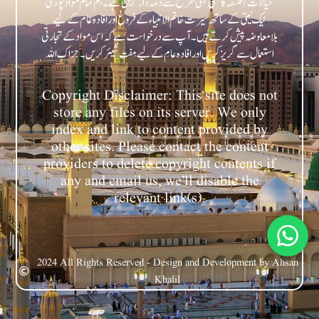
خیالات/فلسفہ کا کسی بھی طرح سے ذمہ دار نہیں ہے۔ ہم تمام مواد پوری
نیک نیتی کے ساتھ سیرت خاتم الانبیاء کے فروغ اور افادہ عام کے لیے
بلامعاوضہ پیش کرتے ہیں۔ آپ سے درخواست ہے کہ اس مواد کے تجارتی
Copyright Disclaimer: This site does not
store any files on its server. We only
index and link to content provided by
other sites. Please contact the content
providers to delete copyright contents if
any and email us, we’ll disable the
relevant link(s).
2024 All Rights Reserved - Design and Development by Ahsan
Khalil