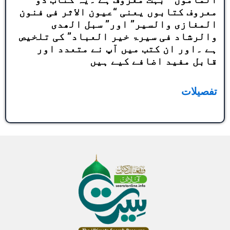
معروف کتابوں یعنی “عیون الاثر فی فنون
المغازی والسیر” اور” سبل الھدی
والرشاد فی سیرۃ خیر العباد” کی تلخیص
ہے ۔اور ان کتب میں آپ نے متعدد اور
قابل مفید اضافے کیے ہیں
تفصیلات