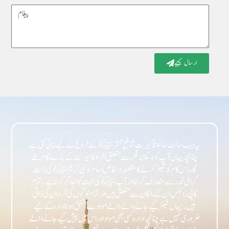
Message
ارسال کیجیے
یہ ویب سائٹ خالصتاً سیرت شافع محشر ﷺ کے فروغ کے لیے بنائی گئی ہے
چنانچہ یہاں آپ کو ہر مکتبہ فکر سے متعلق افراد کا سیرت کے بارے کام ملے
گا۔ اس کام کو شیئر کرنے کا مقصد ہر خاص و عام کو نبی کریمﷺ کی ذات
گرامی قدر سے متعارف کرانا اور آپﷺ کی محبت کو اجاگر کرنا ہے۔ تمام
کاپی رائٹس ان کے مالکان سے متعلق ہیں اور تمام لوگوں کی آراء ان کی ذاتی
ہیں۔ یہاں شیئر کیے جانے والے والے مواد سے متفق ہونا ادارہ کے لیے
ضروری نہیں ہے چنانچہ ادارہ کسی بھی مواد اور اس میں پیش کیے جانے والے