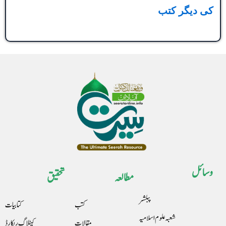
کی دیگر کتب
وسائل
مطالعہ
تحقیق
پبلشر
کتب
کتابیات
شعبہ علوم اسلامیہ
مقالات
کیٹلاگ ریکارڈ