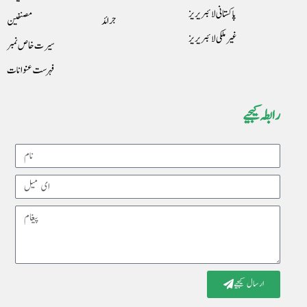
پاکستانی لائبریریز
جرائد
مصنفین
غیرملکی لائبریریز
سیرت خاص نمبر
فہرست عنوانات
رابطہ کیجیے
Name
Email
Message
ارسال کیجیے