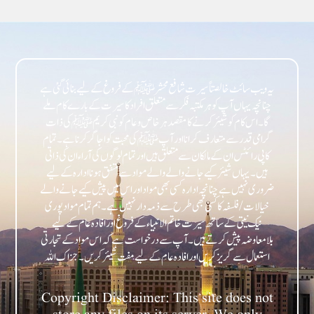
یہ ویب سائٹ خالصتاً سیرت شافع محشر ﷺ کے فروغ کے لیے بنائی گئی ہے
چنانچہ یہاں آپ کو ہر مکتبہ فکر سے متعلق افراد کا سیرت کے بارے کام ملے
گا۔ اس کام کو شیئر کرنے کا مقصد ہر خاص و عام کو نبی کریمﷺ کی ذات
گرامی قدر سے متعارف کرانا اور آپﷺ کی محبت کو اجاگر کرنا ہے۔ تمام
کاپی رائٹس ان کے مالکان سے متعلق ہیں اور تمام لوگوں کی آراء ان کی ذاتی
ہیں۔ یہاں شیئر کیے جانے والے والے مواد سے متفق ہونا ادارہ کے لیے
ضروری نہیں ہے چنانچہ ادارہ کسی بھی مواد اور اس میں پیش کیے جانے والے
خیالات/فلسفہ کا کسی بھی طرح سے ذمہ دار نہیں ہے۔ ہم تمام مواد پوری
نیک نیتی کے ساتھ سیرت خاتم الانبیاء کے فروغ اور افادہ عام کے لیے
بلامعاوضہ پیش کرتے ہیں۔ آپ سے درخواست ہے کہ اس مواد کے تجارتی
Copyright Disclaimer: This site does not