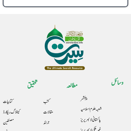
وسائل
مطالعہ
تحقیق
پبلشر
کتب
کتابیات
شعبہ علوم اسلامیہ
مقالات
کیٹلاگ ریکارڈ
پاکستانی لائبریریز
جرائد
مصنفین
غیرملکی لائبریریز