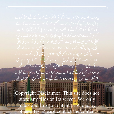
یہ ویب سائٹ خالصتاً سیرت شافع محشر ﷺ کے فروغ کے لیے بنائی گئی ہے
چنانچہ یہاں آپ کو ہر مکتبہ فکر سے متعلق افراد کا سیرت کے بارے کام ملے
گا۔ اس کام کو شیئر کرنے کا مقصد ہر خاص و عام کو نبی کریمﷺ کی ذات
گرامی قدر سے متعارف کرانا اور آپﷺ کی محبت کو اجاگر کرنا ہے۔ تمام
کاپی رائٹس ان کے مالکان سے متعلق ہیں اور تمام لوگوں کی آراء ان کی ذاتی
ہیں۔ یہاں شیئر کیے جانے والے والے مواد سے متفق ہونا ادارہ کے لیے
ضروری نہیں ہے چنانچہ ادارہ کسی بھی مواد اور اس میں پیش کیے جانے والے
خیالات/فلسفہ کا کسی بھی طرح سے ذمہ دار نہیں ہے۔ ہم تمام مواد پوری
نیک نیتی کے ساتھ سیرت خاتم الانبیاء کے فروغ اور افادہ عام کے لیے
بلامعاوضہ پیش کرتے ہیں۔ آپ سے درخواست ہے کہ اس مواد کے تجارتی
Copyright Disclaimer: This site does not
store any files on its server. We only
index and link to content provided by
other sites. Please contact the content