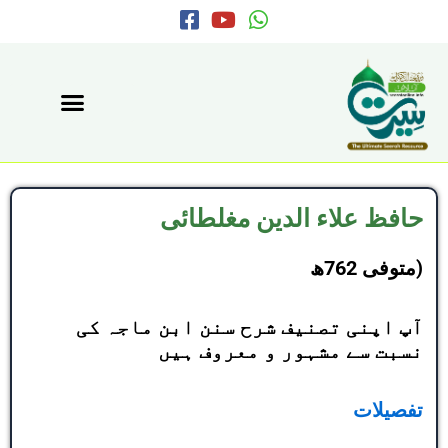
F
Y
W
Skip
a
o
h
to
c
u
a
content
e
t
t
b
u
s
o
b
a
o
e
p
k
p
-
s
حافظ علاء الدین مغلطائی
q
u
متوفی 762ھ)
a
r
e
آپ اپنی تصنیف شرح سنن ابن ماجہ کی
نسبت سے مشہور و معروف ہیں
تفصیلات